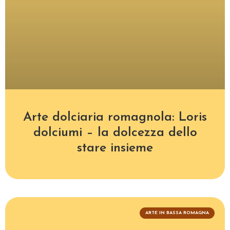
Arte dolciaria romagnola: Loris
dolciumi – la dolcezza dello
stare insieme
ARTE IN BASSA ROMAGNA