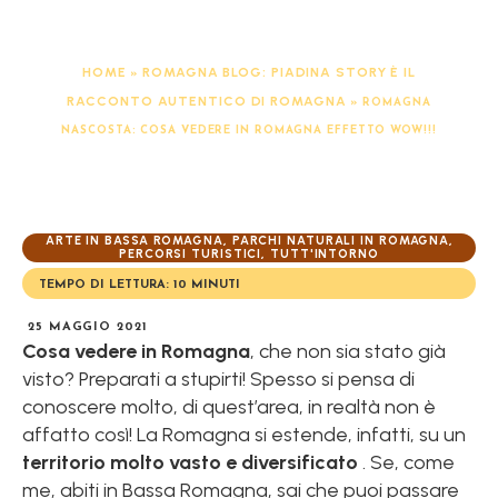
Wow!!!
HOME
ROMAGNA BLOG: PIADINA STORY È IL
»
RACCONTO AUTENTICO DI ROMAGNA
»
ROMAGNA
NASCOSTA: COSA VEDERE IN ROMAGNA EFFETTO WOW!!!
ARTE IN BASSA ROMAGNA
PARCHI NATURALI IN ROMAGNA
,
,
PERCORSI TURISTICI
TUTT'INTORNO
,
TEMPO DI LETTURA:
10
MINUTI
25 MAGGIO 2021
Cosa vedere in Romagna
, che non sia stato già
visto? Preparati a stupirti! Spesso si pensa di
conoscere molto, di quest’area, in realtà non è
affatto così! La Romagna si estende, infatti, su un
territorio molto vasto e diversificato
. Se, come
me, abiti in Bassa Romagna, sai che puoi passare