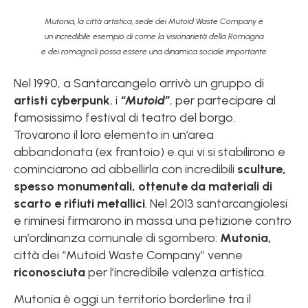
Mutonia, la città artistica, sede dei Mutoid Waste Company è
un incredibile esempio di come la visionarietà della Romagna
e dei romagnoli possa essere una dinamica sociale importante
Nel 1990, a Santarcangelo arrivò un gruppo di
artisti cyberpunk
, i
“Mutoid”
, per partecipare al
famosissimo festival di teatro del borgo.
Trovarono il loro elemento in un’area
abbandonata (ex frantoio) e qui vi si stabilirono e
cominciarono ad abbellirla con incredibili
sculture,
spesso monumentali, ottenute da materiali di
scarto e rifiuti metallici
. Nel 2013 santarcangiolesi
e riminesi firmarono in massa una petizione contro
un’ordinanza comunale di sgombero:
Mutonia,
città dei “Mutoid Waste Company” venne
riconosciuta
per l’incredibile valenza artistica.
Mutonia è oggi un territorio borderline tra il