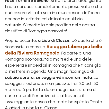
Foce Torrente Bevano
. Si tratta di un’ area giunta
fino a noi quasi completamente preservata e che
può essere visitata solo in alcun periodi dell’anno
per non interferire col delicato equilibrio
naturale. Si merita la pole position nella nostra
classifica di Romagna nascosta!
Proprio accanto,
a Lido di Classe,
c’è quella che è
Spiaggia Libera più bella
riconosciuta come la
della Riviera Romagnola
.
Fa parte di una
Romagna sconosciuta a molti ed è una delle
esperienze imperdibili in Romagna che ti consiglio
di mettere in agenda. Una magnifica lingua di
sabbia dorata, selvaggia ed incontaminata
. La
spiaggia si estende, in ampiezza, tra i 30 ed i 50
metri ed è protetta da un magnifico sistema di
dune naturali. Per arrivarci, si attraversa il
lussureggiante bosco che tanto ha ispirato Dante
Alighieri: la pineta di Classe.