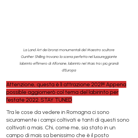
La Land Art dei bronzi monumentali del Maestro scultore
Gunther Shilling trovano la scena perfetta nel lussureggiante
labirinto effimero di Alfonsine, labirinto nel Mais tra i più grandi
d’Europa
Attenzione, questa è lì attrazione 2021!!! Appena
possible aggiornerò col tema del labirinto per
l’estate 2022. STAY TUNED
Tra le cose da vedere in Romagna ci sono
sicuramente i campi coltivati e tanti di questi sono
coltivati a mais. Chi, come me, sia stato in un
campo di mais sa benissimo che è il posto