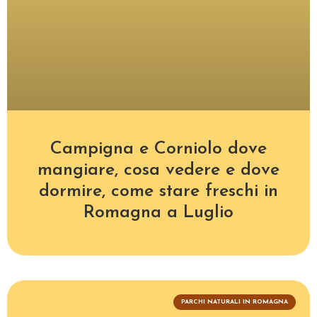
Campigna e Corniolo dove
mangiare, cosa vedere e dove
dormire, come stare freschi in
Romagna a Luglio
PARCHI NATURALI IN ROMAGNA